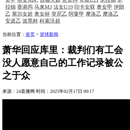
拉锦
香港丙
马来M3
法女U19
印卡女联
奥女甲
伊朗
乙
塞尔女超
奥女杯
突尼乙
阿曼甲
摩洛乙
摩洛乙
安道乙
波黑杯
科索沃超
当前位置：
首页
>
篮球新闻
萧华回应库里：裁判们有工会
没人愿意自己的工作记录被公
之于众
来源：24直播网
时间：2025年02月17日 00:17