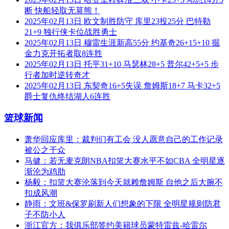
断 快船轻取无莫熊！
2025年02月13日 欧文制胜防守 库里23投25分 巴特勒
21+9 独行侠卡位战胜勇士
2025年02月13日 穆雷生涯新高55分 约基奇26+15+10 掘
金力克开拓者取8连胜
2025年02月13日 托平31+10 马瑟林28+5 普尔42+5+5 步
行者加时逆转奇才
2025年02月13日 东契奇16+5失误 詹姆斯18+7 马卡32+5
爵士复仇终结湖人6连胜
篮球新闻
萧华回应库里：裁判们有工会 没人愿意自己的工作记录
被公之于众
马健：若无麦克朗NBA扣篮大赛水平不如CBA 全明星逐
渐沦为鸡肋
杨毅：扣篮大赛沦落到今天就赖詹姆斯 自他之后大腕不
扣成风潮
静雨：文班&保罗刷新人们想象的下限 全明星规则防君
子不防小人
浙江官方：我俱乐部签约美籍球员蒙特雷兹-哈雷尔