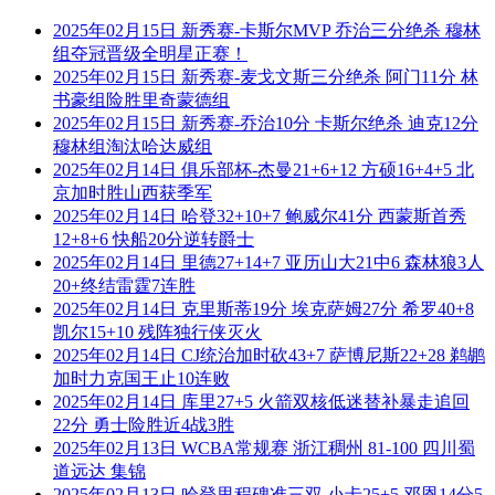
2025年02月15日 新秀赛-卡斯尔MVP 乔治三分绝杀 穆林
组夺冠晋级全明星正赛！
2025年02月15日 新秀赛-麦戈文斯三分绝杀 阿门11分 林
书豪组险胜里奇蒙德组
2025年02月15日 新秀赛-乔治10分 卡斯尔绝杀 迪克12分
穆林组淘汰哈达威组
2025年02月14日 俱乐部杯-杰曼21+6+12 方硕16+4+5 北
京加时胜山西获季军
2025年02月14日 哈登32+10+7 鲍威尔41分 西蒙斯首秀
12+8+6 快船20分逆转爵士
2025年02月14日 里德27+14+7 亚历山大21中6 森林狼3人
20+终结雷霆7连胜
2025年02月14日 克里斯蒂19分 埃克萨姆27分 希罗40+8
凯尔15+10 残阵独行侠灭火
2025年02月14日 CJ统治加时砍43+7 萨博尼斯22+28 鹈鹕
加时力克国王止10连败
2025年02月14日 库里27+5 火箭双核低迷替补暴走追回
22分 勇士险胜近4战3胜
2025年02月13日 WCBA常规赛 浙江稠州 81-100 四川蜀
道远达 集锦
2025年02月13日 哈登里程碑准三双 小卡25+5 邓恩14分5