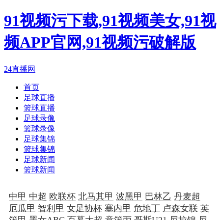
91视频污下载,91视频美女,91视
频APP官网,91视频污破解版
24直播网
首页
足球直播
篮球直播
足球录像
篮球录像
足球集锦
篮球集锦
足球新闻
篮球新闻
中甲
中超
欧联杯
北马其甲
波黑甲
巴林乙
丹麦超
厄瓜甲
智利甲
女足协杯
塞内甲
危地丁
卢森女联
英
篮甲
墨女ABC
百慕大超
意篮丙
哥斯U21
尼拉锦
尼