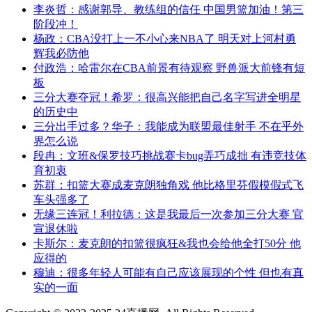
李炎哲：感谢郭导、教练组的信任 中国男篮加油！第三
阶段冲！
杨政：CBA没打上一不小心来NBA了 明天对上河村勇
辉我必防他
付政浩：哈雷尔在CBA前景有待观察 野兽派大前锋有短
板
三分大赛夺冠！希罗：很高兴能把自己名字写进全明星
的历史中
三分出手过多？华子：我能成为联盟最佳射手 不在乎外
界怎么说
段冉：文班&保罗技巧挑战赛卡bug弄巧成拙 有违竞技体
育初衷
苏群：扣篮大赛成麦克朗独角戏 他比格里芬假模假式飞
车头强多了
无缘三连冠！利拉德：这是我最后一次参加三分大赛 官
宣退休啦
卡斯尔：麦克朗的扣篮很疯狂&我也会给他全打50分 他
应得的
穆迪：很多年轻人可能有自己应该展现的个性 但也有真
实的一面