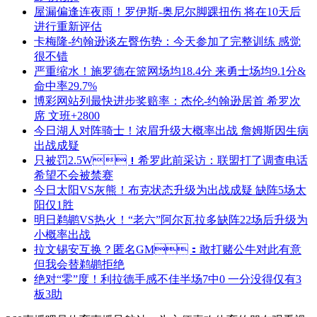
屋漏偏逢连夜雨！罗伊斯-奥尼尔脚踝扭伤 将在10天后
进行重新评估
卡梅隆-约翰逊谈左臀伤势：今天参加了完整训练 感觉
很不错
严重缩水！施罗德在篮网场均18.4分 来勇士场均9.1分&
命中率29.7%
博彩网站列最快进步奖赔率：杰伦-约翰逊居首 希罗次
席 文班+2800
今日湖人对阵骑士！浓眉升级大概率出战 詹姆斯因生病
出战成疑
只被罚2.5W！希罗此前采访：联盟打了调查电话
希望不会被禁赛
今日太阳VS灰熊！布克状态升级为出战成疑 缺阵5场太
阳仅1胜
明日鹈鹕VS热火！“老六”阿尔瓦拉多缺阵22场后升级为
小概率出战
拉文锡安互换？匿名GM：敢打赌公牛对此有意
但我会替鹈鹕拒绝
绝对“零”度！利拉德手感不佳半场7中0 一分没得仅有3
板3助