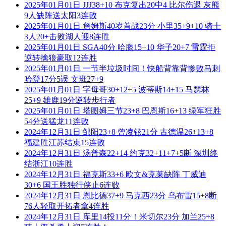
2025年01月01日 JJJ38+10 布克复出20中4 比尔伤退 灰熊
9人缺阵送太阳3连败
2025年01月01日 詹姆斯40岁首战23分 小里35+9+10 骑士
3人20+击败湖人迎8连胜
2025年01月01日 SGA40分 哈滕15+10 华子20+7 雷霆拒
逆转擒狼豪取12连胜
2025年01月01日 一节半垃圾时间！快船背靠背惨败马刺
哈登17分5误 文班27+9
2025年01月01日 字母哥30+12+5 波蒂斯14+15 马瑟林
25+9 雄鹿19分逆转步行者
2025年01月01日 塔图姆三节23+8 巴恩斯16+13 绿军狂胜
54分送猛龙11连败
2024年12月31日 邹阳23+8 曾凌铉21分 古德温26+13+8
福建胜江苏结束15连败
2024年12月31日 汤普森22+14 约克32+11+7+5断 深圳终
结浙江10连胜
2024年12月31日 福克斯33+6 欧文&克莱缺阵 丁威迪
30+6 国王胜独行侠止6连败
2024年12月31日 恩比德37+9 马克西23分 乌布雷15+8断
76人轻取开拓者拿4连胜
2024年12月31日 库里14投11分！米切尔23分 加兰25+8