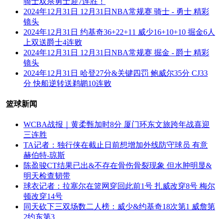
骑士双杀勇士迎7连胜！
2024年12月31日 12月31日NBA常规赛 骑士 - 勇士 精彩
镜头
2024年12月31日 约基奇36+22+11 威少16+10+10 掘金6人
上双送爵士4连败
2024年12月31日 12月31日NBA常规赛 掘金 - 爵士 精彩
镜头
2024年12月31日 哈登27分&关键四罚 鲍威尔35分 CJ33
分 快船逆转送鹈鹕10连败
篮球新闻
WCBA战报｜黄柔甄加时8分 厦门环东文旅跨年战喜迎
三连胜
TA记者：独行侠在截止日前想增加外线防守球员 有意
赫伯特-琼斯
陈盈骏CT结果已出&不存在骨伤骨裂现象 但水肿明显&
明天检查韧带
球衣记者：拉塞尔在篮网穿回此前1号 扎威改穿8号 梅尔
顿改穿14号
同天砍下三双场数二人榜：威少&约基奇18次第1 威詹第
2约东第3